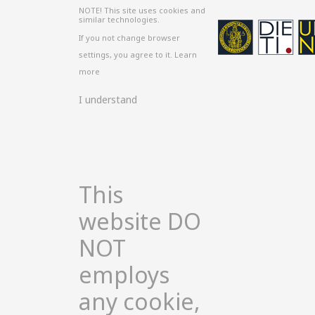
NOTE! This site uses cookies and
similar technologies.
If you not change browser
settings, you agree to it.
Learn
more
I understand
This
website DO
NOT
employs
any cookie,