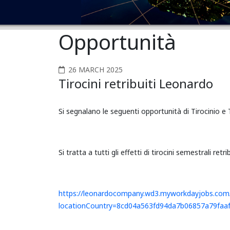
Opportunità
26 MARCH 2025
Tirocini retribuiti Leonardo
Si segnalano le seguenti opportunità di Tirocinio e
Si tratta a tutti gli effetti di tirocini semestrali 
https://leonardocompany.wd3.myworkdayjobs.com/i
locationCountry=8cd04a563fd94da7b06857a79faa