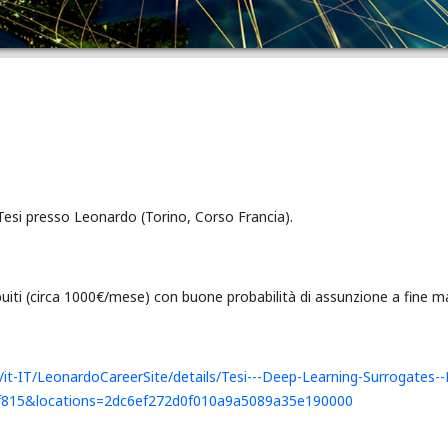
 Tesi presso Leonardo (Torino, Corso Francia).
retribuiti (circa 1000€/mese) con buone probabilità di assunzione a fine 
t-IT/LeonardoCareerSite/details/Tesi---Deep-Learning-Surrogates--
f815&locations=2dc6ef272d0f010a9a5089a35e190000